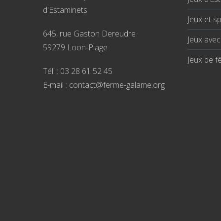
d'Estaminets
Jeux et sp
645, rue Gaston Dereudre
Jeux ave
59279 Loon-Plage
Jeux de f
Tél. : 03 28 61 52 45
E-mail : contact@ferme-galame.org