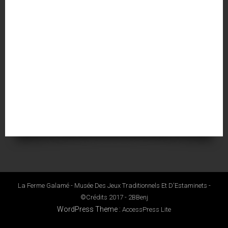
La Ferme Galamé - Musée Des Jeux Traditionnels Et D'Estaminets -
©Crédits 2017 - 2BBenj
WordPress Theme
:
AccessPress Lite