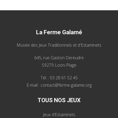
La Ferme Galamé
Musée des Jeux Traditionnels et d'Estaminets
645, rue Gaston Dereudre
59279 Loon-Plage
Tél. : 03 28 61 52 45
E-mail : contact@ferme-galame.org
TOUS NOS JEUX
Jeux d’Estaminets